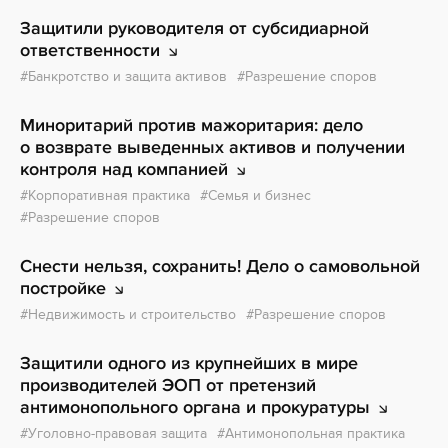
Защитили руководителя от субсидиарной
ответственности
Банкротство и защита активов
Разрешение споров
Миноритарий против мажоритария: дело
о возврате выведенных активов и получении
контроля
над компанией
Корпоративная практика
Семья и бизнес
Разрешение споров
Снести нельзя, сохранить! Дело о самовольной
постройке
Недвижимость и строительство
Разрешение споров
Защитили одного из крупнейших в мире
производителей ЭОП от претензий
антимонопольного органа и
прокуратуры
Уголовно-правовая защита
Антимонопольная практика