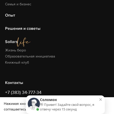
Семья и бизнес
Опыт
Решения и советы
Sollars
Жизнь бюро
Образовательная
инициатива
Книжный клуб
Контакты
+7 (383) 34-777-34
×
Соломон
office@sollars.ru
Нажимая кнопку «ОК» и продолжая использовать сайт, вы
👋 Привет! Задайте свой вопрос, я
отвечу через 15 секунд
соглашаетесь с
условиями обработки cookie и данных о
Новосибирск