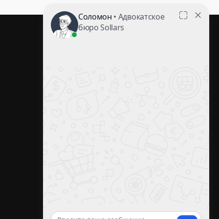
Контакты
+7 (383) 34-777-34
office@sollars.ru
Новосибирск
Красный проспект, 82
3 этаж, Зал Советов
Смотреть в
2GIS
/
Yandex