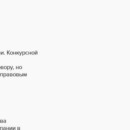
и. Конкурсной
вору, но
а правовым
ава
пании в