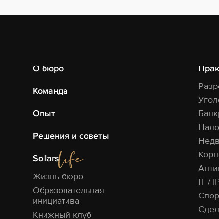
О бюро
Прак
Разр
Команда
Угол
Опыт
Банк
Нало
Решения и советы
Недв
Корп
Sollars
Анти
Жизнь бюро
IT / I
Образовательная
Спор
инициатива
Сдел
Книжный клуб