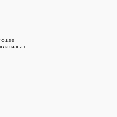
вующее
огласился с