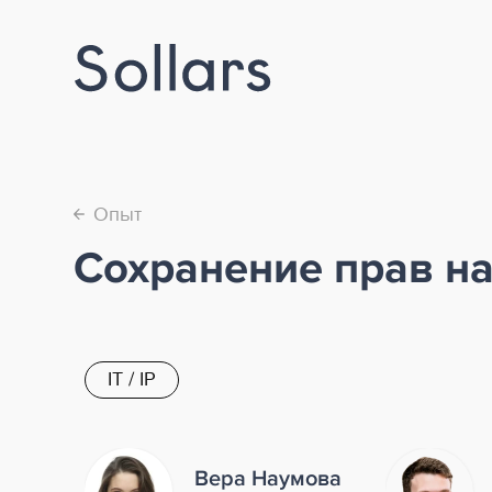
Опыт
←
Сохранение прав н
IT / IP
Вера Наумова