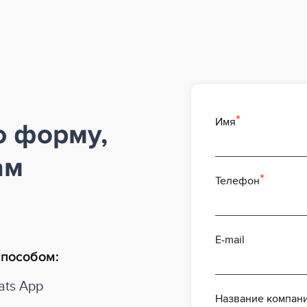
Имя
ю форму,
ам
Телефон
E-mail
способом:
ts App
Название компан