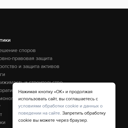
тики
ешение споров
овно-правовая защита
ротство и защита активов
ги
ижимость и строительство
оративная практика
Нажимая кнопку «ОК» и продолжая
монопольная практика
использовать сайт, вы соглашаетесь с
условиями обработки cookie и данных о
P
поведении на сайте
. Запретить обработку
т
cookie вы можете через браузер.
ки