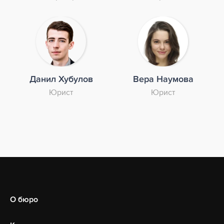
Данил Хубулов
Вера Наумова
Юрист
Юрист
О бюро