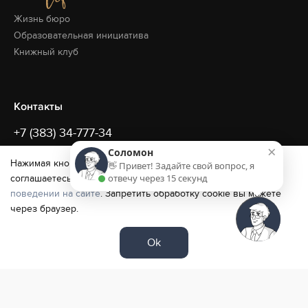
Жизнь бюро
Образовательная
инициатива
Книжный клуб
Контакты
+7 (383) 34-777-34
×
Соломон
office@sollars.ru
Нажимая кнопку «ОК» и продолжая использовать сайт, вы
👋 Привет! Задайте свой вопрос, я
отвечу через 15 секунд
соглашаетесь с
условиями обработки cookie и данных о
Новосибирск
поведении на сайте
. Запретить обработку cookie вы можете
Красный проспект, 82
3 этаж, Зал Советов
через браузер.
Смотреть в
2GIS
/
Yandex
Ok
Политика конфиденциальности
© 2012–2026 Адвокатское бюро Sollars