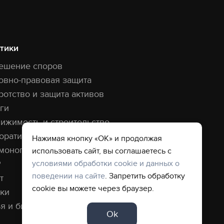
тики
ешение споров
овно-правовая защита
ротство и защита активов
ги
ижимость и строительство
оративная практика
Нажимая кнопку «ОК» и продолжая
монопольная практика
использовать сайт, вы соглашаетесь с
условиями обработки cookie и данных о
P
поведении на сайте
. Запретить обработку
т
cookie вы можете через браузер.
ки
я и бизнес
Ok