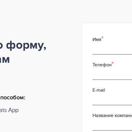
Имя
ю форму,
ам
Телефон
E-mail
способом:
ts App
Название компан